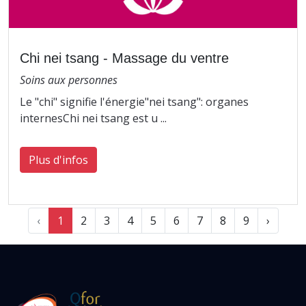
Chi nei tsang - Massage du ventre
Soins aux personnes
Le "chi" signifie l'énergie"nei tsang": organes
internesChi nei tsang est u ...
Plus d'infos
‹
1
2
3
4
5
6
7
8
9
›