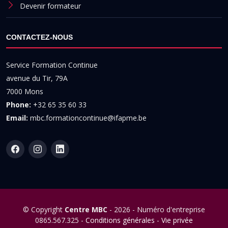
Devenir formateur
CONTACTEZ-NOUS
Service Formation Continue
avenue du Tir, 79A
7000 Mons
Phone:
+32 65 35 60 33
Email:
mbc.formationcontinue@ifapme.be
© Copyright
Centre MBC
- 2026 - Numéro d'entreprise
0865.567.325 -
Conditions générales
-
Vie privée